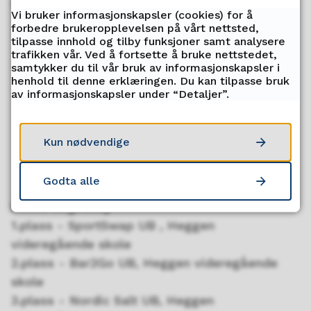
videregående skole
Vi bruker informasjonskapsler (cookies) for å
forbedre brukeropplevelsen på vårt nettsted,
tilpasse innhold og tilby funksjoner samt analysere
trafikken vår. Ved å fortsette å bruke nettstedet,
samtykker du til vår bruk av informasjonskapsler i
henhold til denne erklæringen. Du kan tilpasse bruk
av informasjonskapsler under “Detaljer”.
Kun nødvendige
Godta alle
Beste Regnskap
1.plass - SportSwap UB , Heggen
videregående skole
2.plass - Bar2Go UB, Heggen videregående
skole
3.plass - Nordic Salt UB, Heggen